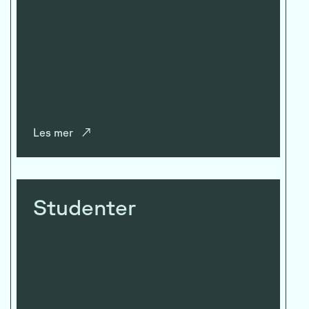
Les mer
↗
Studenter