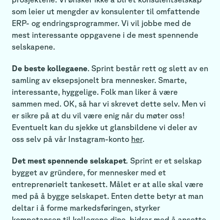
som leier ut mengder av konsulenter til omfattende
ERP- og endringsprogrammer. Vi vil jobbe med de
mest interessante oppgavene i de mest spennende
selskapene.
De beste kollegaene
. Sprint består rett og slett av en
samling av eksepsjonelt bra mennesker. Smarte,
interessante, hyggelige. Folk man liker å være
sammen med. OK, så har vi skrevet dette selv. Men vi
er sikre på at du vil være enig når du møter oss!
Eventuelt kan du sjekke ut glansbildene vi deler av
oss selv på vår Instagram-konto
her
.
Det mest spennende selskapet
.
Sprint er et selskap
bygget av gründere, for mennesker med et
entreprenørielt tankesett. Målet er at alle skal være
med på å bygge selskapet. Enten dette betyr at man
deltar i å forme markedsføringen, styrker
kompetansen til kollegene dine, bidrar med å ansette