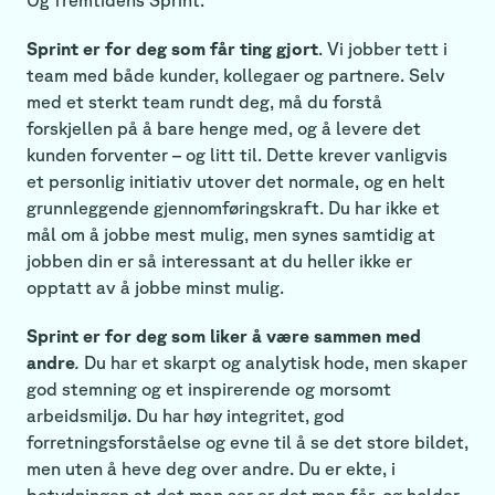
Sprint er for deg som får ting gjort
. Vi jobber tett i
team med både kunder, kollegaer og partnere. Selv
med et sterkt team rundt deg, må du forstå
forskjellen på å bare henge med, og å levere det
kunden forventer – og litt til. Dette krever vanligvis
et personlig initiativ utover det normale, og en helt
grunnleggende gjennomføringskraft. Du har ikke et
mål om å jobbe mest mulig, men synes samtidig at
jobben din er så interessant at du heller ikke er
opptatt av å jobbe minst mulig.
Sprint er for deg som liker å være sammen med
andre
.
Du har et skarpt og analytisk hode, men skaper
god stemning og et inspirerende og morsomt
arbeidsmiljø. Du har høy integritet, god
forretningsforståelse og evne til å se det store bildet,
men uten å heve deg over andre. Du er ekte, i
betydningen at det man ser er det man får, og holder