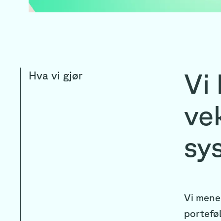
Vi 
Hva vi gjør
vek
sy
Vi mener
porteføl