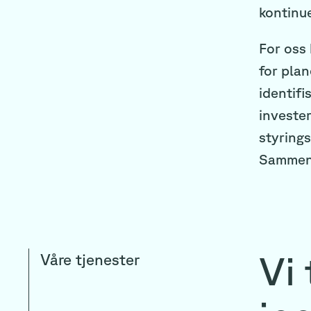
kontinue
For oss
for plan
identifi
invester
styrings
Sammen g
Vi 
Våre tjenester