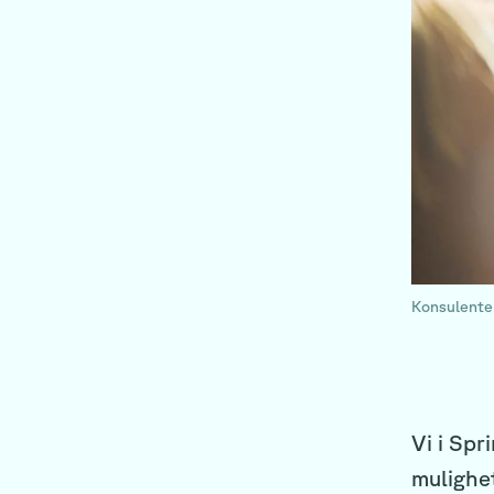
Konsulente
Vi i Spr
mulighet