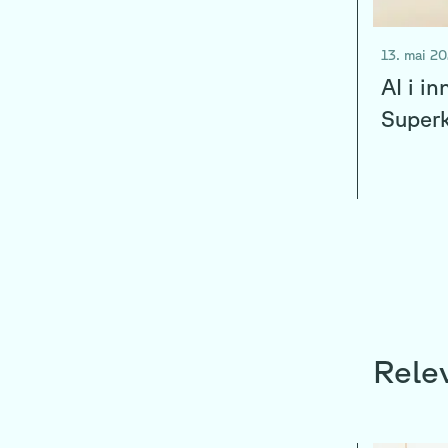
13. mai 2
AI i i
Superk
Rele