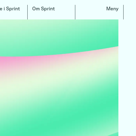
e i Sprint
Om Sprint
Meny