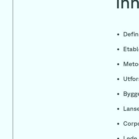
in
Defin
Etabl
Metod
Utfor
Bygge
Lanse
Corpo
Lede 