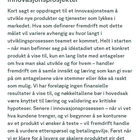
Kort sagt er oppdraget til et innovasjonsteam å
utvikle nye produkter og tjenester som lykkes i
markedet. Hva som definerer fremdrift mot dette
målet vil variere avhengig av hvor langt i
utviklingsprosessen teamet er kommet. Helt i starten
– når man befinner seg på idéstadiet uten et konkret
produkt å vise til, kun en lang liste med antagelser
om hva man skal utvikle og for hvem – handler
fremdrift om å samle innsikt og læring som kan gi svar
på om antagelsene våre stemmer eller ikke så raskt
som mulig. Vi har foreløpig ingen finansielle
resultater å vise til, og nøkkeltallene bør i hovedsak
være knyttet til læring og validering av kritiske
hypoteser. Senere i innovasjonsprosessen – når vi vet
hva kundene trenger, og vi begynner å se konturene
av et produkt vi ønsker å teste – vil fremdrift handle
om å vurdere etterspørsel og betalingsvilje. Først når
vi er klare for å levere og skalere produktet gir det