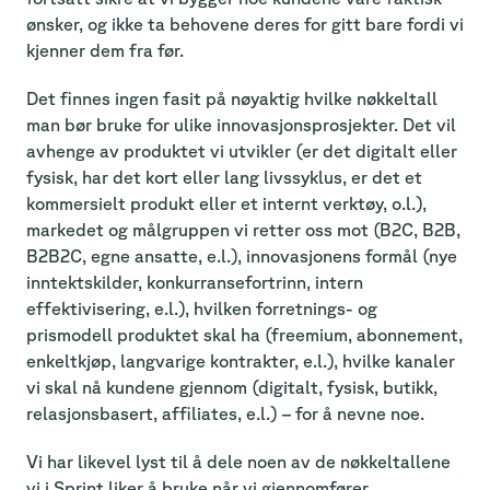
ønsker, og ikke ta behovene deres for gitt bare fordi vi
kjenner dem fra før.
Det finnes ingen fasit på nøyaktig hvilke nøkkeltall
man bør bruke for ulike innovasjonsprosjekter. Det vil
avhenge av produktet vi utvikler (er det digitalt eller
fysisk, har det kort eller lang livssyklus, er det et
kommersielt produkt eller et internt verktøy, o.l.),
markedet og målgruppen vi retter oss mot (B2C, B2B,
B2B2C, egne ansatte, e.l.), innovasjonens formål (nye
inntektskilder, konkurransefortrinn, intern
effektivisering, e.l.), hvilken forretnings- og
prismodell produktet skal ha (freemium, abonnement,
enkeltkjøp, langvarige kontrakter, e.l.), hvilke kanaler
vi skal nå kundene gjennom (digitalt, fysisk, butikk,
relasjonsbasert, affiliates, e.l.) – for å nevne noe.
Vi har likevel lyst til å dele noen av de nøkkeltallene
vi i Sprint liker å bruke når vi gjennomfører