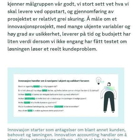
kjenner målgruppen vår godt, vi stort sett vet hva vi
skal levere ved oppstart, og gjennomføring av
prosjektet er relativt grei skuring. Å måle om et
innovasjonsprosjekt, med mange ukjente variabler og
høy grad av usikkerhet, leverer på tid og budsjett har
liten verdi dersom vi ikke engang har fått testet om
løsningen løser et reelt kundeproblem.
Innovasjon starter som antagelser om blant annet kunden,
behovet og løsningen. Innovation accounting handler om å
gjøre disse antagelsene målbare, slik at vi kan ta bedre