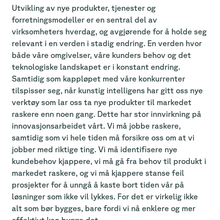
Utvikling av nye produkter, tjenester og
forretningsmodeller er en sentral del av
virksomheters hverdag, og avgjørende for å holde seg
relevant i en verden i stadig endring. En verden hvor
både våre omgivelser, våre kunders behov og det
teknologiske landskapet er i konstant endring.
Samtidig som kappløpet med våre konkurrenter
tilspisser seg, når kunstig intelligens har gitt oss nye
verktøy som lar oss ta nye produkter til markedet
raskere enn noen gang. Dette har stor innvirkning på
innovasjonsarbeidet vårt. Vi må jobbe raskere,
samtidig som vi hele tiden må forsikre oss om at vi
jobber med riktige ting. Vi må identifisere nye
kundebehov kjappere, vi må gå fra behov til produkt i
markedet raskere, og vi må kjappere stanse feil
prosjekter for å unngå å kaste bort tiden vår på
løsninger som ikke vil lykkes. For det er virkelig ikke
alt som bør bygges, bare fordi vi nå enklere og mer
effektivt kan bygge det.