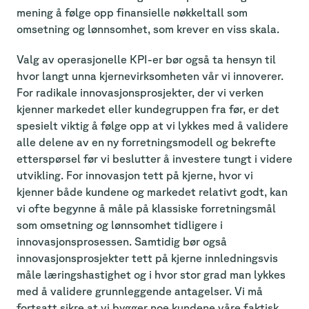
mening å følge opp finansielle nøkkeltall som
omsetning og lønnsomhet, som krever en viss skala.
Valg av operasjonelle KPI-er bør også ta hensyn til
hvor langt unna kjernevirksomheten vår vi innoverer.
For radikale innovasjonsprosjekter, der vi verken
kjenner markedet eller kundegruppen fra før, er det
spesielt viktig å følge opp at vi lykkes med å validere
alle delene av en ny forretningsmodell og bekrefte
etterspørsel før vi beslutter å investere tungt i videre
utvikling. For innovasjon tett på kjerne, hvor vi
kjenner både kundene og markedet relativt godt, kan
vi ofte begynne å måle på klassiske forretningsmål
som omsetning og lønnsomhet tidligere i
innovasjonsprosessen. Samtidig bør også
innovasjonsprosjekter tett på kjerne innledningsvis
måle læringshastighet og i hvor stor grad man lykkes
med å validere grunnleggende antagelser. Vi må
fortsatt sikre at vi bygger noe kundene våre faktisk