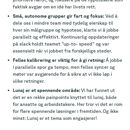
faktisk avgjør om en idé har livets rett.
Små, autonome grupper gir fart og fokus:
Ved å
dele oss i mindre team med tydelig eierskap til
hver sin målgruppe og hypotese, klarte vi å jobbe
parallelt og effektivt. Kontinuerlig oppdateringer
på slack holdt teamet "up-to- speed" og var
essensielt når vi jobbet fra forskjellige steder.
Felles kalibrering er viktig for å gi retning:
Å jobbe
i parallelle spor ga tempo, men felles syncer og
møter var avgjørende for å sikre at vi ikke løp i
ulike retninger.
Lunsj er et spennende område:
Vi har funnet ut
det er en rekke painpoints knyttet til lunsj, både
for ansatte og arbeidstakere. Her tror vi det er rom
for flere spennende løsninger i fremtiden. Og ikke
minst: Lunsj er et tema som engasjerer!