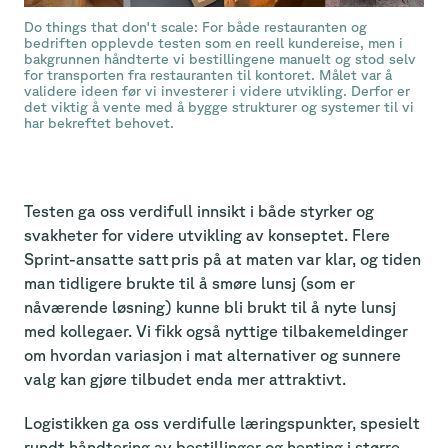
Do things that don't scale: For både restauranten og
bedriften opplevde testen som en reell kundereise, men i
bakgrunnen håndterte vi bestillingene manuelt og stod selv
for transporten fra restauranten til kontoret. Målet var å
validere ideen før vi investerer i videre utvikling. Derfor er
det viktig å vente med å bygge strukturer og systemer til vi
har bekreftet behovet.
Testen ga oss verdifull innsikt i både styrker og
svakheter for videre utvikling av konseptet. Flere
Sprint-ansatte satt pris på at maten var klar, og tiden
man tidligere brukte til å smøre lunsj (som er
nåværende løsning) kunne bli brukt til å nyte lunsj
med kollegaer. Vi fikk også nyttige tilbakemeldinger
om hvordan variasjon i mat alternativer og sunnere
valg kan gjøre tilbudet enda mer attraktivt.
Logistikken ga oss verdifulle læringspunkter, spesielt
rundt håndtering av bestillinger og henting i større