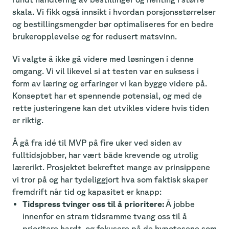
skala. Vi fikk også innsikt i hvordan porsjonsstørrelser
og bestillingsmengder bør optimaliseres for en bedre
brukeropplevelse og for redusert matsvinn.
Vi valgte å ikke gå videre med løsningen i denne
omgang. Vi vil likevel si at testen var en suksess i
form av læring og erfaringer vi kan bygge videre på.
Konseptet har et spennende potensial, og med de
rette justeringene kan det utvikles videre hvis tiden
er riktig.
Å gå fra idé til MVP på fire uker ved siden av
fulltidsjobber, har vært både krevende og utrolig
lærerikt. Prosjektet bekreftet mange av prinsippene
vi tror på og har tydeliggjort hva som faktisk skaper
fremdrift når tid og kapasitet er knapp:
Tidspress tvinger oss til å prioritere:
Å jobbe
innenfor en stram tidsramme tvang oss til å
prioritere hardt, og fokusere på de hypotesene som