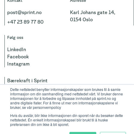
Kontakt
Adresse
post@sprint.no
Karl Johans gate 14,
0154 Oslo
+47 23 89 77 80
Følg oss
LinkedIn
Facebook
Instagram
Bærekraft i Sprint
Personvernerklæring
Dette nettstedet benytter informasjonskapsler som brukes til å samle
informasjon om din samhandling med nettstedet vårt. Vi bruker denne
informasjonen for å forbedre og tilpasse innholdet på sprint.no og
Copyright by Sprint Consulting AS 2026
andre digitale flater. For å finne ut mer om informasjonskapslene vi
Org. no.: 988 497 711
bruker, se vår personvernpolicy
Hvis du avslår, blir ikke informasjonen din sporet når du besøker dette
Vi bruker informasjonskapsler
nettstedet. Én enkelt informasjonskapsel blir brukt til å huske
preferansen din om ikke å bli sporet.