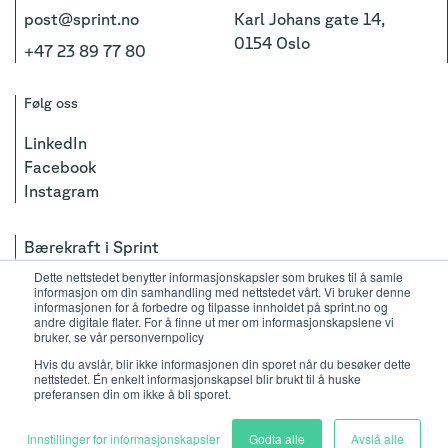
post@sprint.no
Karl Johans gate 14,
0154 Oslo
+47 23 89 77 80
Følg oss
LinkedIn
Facebook
Instagram
Bærekraft i Sprint
Personvernerklæring
Dette nettstedet benytter informasjonskapsler som brukes til å samle
informasjon om din samhandling med nettstedet vårt. Vi bruker denne
informasjonen for å forbedre og tilpasse innholdet på sprint.no og
Copyright by Sprint Consulting AS 2026
andre digitale flater. For å finne ut mer om informasjonskapslene vi
Org. no.: 988 497 711
bruker, se vår personvernpolicy
Hvis du avslår, blir ikke informasjonen din sporet når du besøker dette
Vi bruker informasjonskapsler
nettstedet. Én enkelt informasjonskapsel blir brukt til å huske
preferansen din om ikke å bli sporet.
Innstillinger for informasjonskapsler
Godta alle
Avslå alle