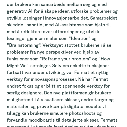
der brukere kan samarbeide mellom seg og med
generativ AI for å skape ideer, utforske problemer og
utvikle løsninger i innovasjonsarbeidet. Samarbeidet
skjedde i sanntid, med AI-assistanse som hjalp til
med å reflektere over utfordringer og utvikle
løsninger gjennom maler som "Ideation" og
"Brainstorming". Verktøyet støttet brukerne i å se
problemer fra nye perspektiver ved hjelp av
funksjoner som "Reframe your problem" og "How
Might We"-setninger. Selv om enkelte funksjoner
fortsatt var under utvikling, var Fermat et nyttig
verktøy for innovasjonsprosesser. Nå har Fermat
endret fokus og er blitt et spennende verktøy for
særlig designere. Den nye plattformen gir brukere
muligheten til å visualisere skisser, endre farger og
materialer, og prøve klær på digitale modeller. I
tillegg kan brukerne simulere photoshoots og
forvandle moodboards til detaljerte skisser. Fermats
overgang til et spesialisert designverktøy viser hvor