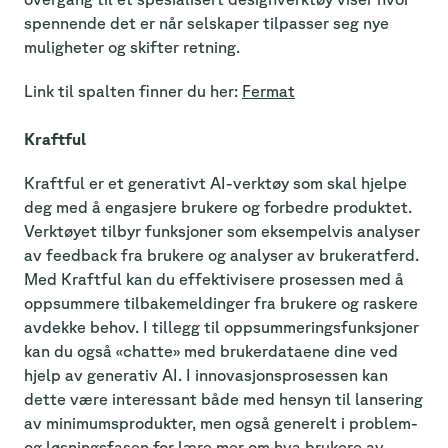
spennende det er når selskaper tilpasser seg nye
muligheter og skifter retning.
Link til spalten finner du her:
Fermat
Kraftful
Kraftful er et generativt AI-verktøy som skal hjelpe
deg med å engasjere brukere og forbedre produktet.
Verktøyet tilbyr funksjoner som eksempelvis analyser
av feedback fra brukere og analyser av brukeratferd.
Med Kraftful kan du effektivisere prosessen med å
oppsummere tilbakemeldinger fra brukere og raskere
avdekke behov. I tillegg til oppsummeringsfunksjoner
kan du også «chatte» med brukerdataene dine ved
hjelp av generativ AI. I innovasjonsprosessen kan
dette være interessant både med hensyn til lansering
av minimumsprodukter, men også generelt i problem-
og løsningsfasen for lære mer om hva brukere av