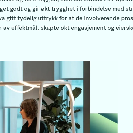
get godt og gir økt trygghet i forbindelse med st
va gitt tydelig uttrykk for at de involverende pr
en av effektmål, skapte økt engasjement og eierska