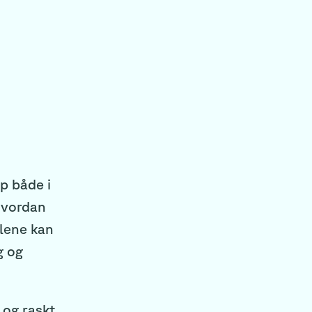
p både i
 hvordan
ålene kan
g og
 og raskt