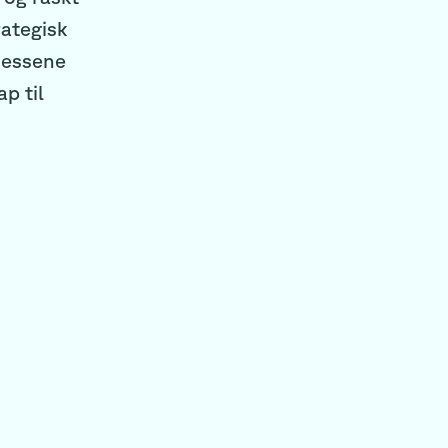
rategisk
osessene
p til