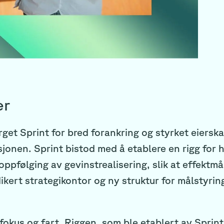
er
get Sprint for bred forankring og styrket eierska
sjonen. Sprint bistod med å etablere en rigg for
oppfølging av gevinstrealisering, slik at effektm
kert strategikontor og ny struktur for målstyrin
fokus og fart. Riggen, som ble etablert av Sprint