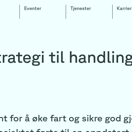
Eventer
Tjenester
Karrier
rategi til handlin
nt for å øke fart og sikre god 
osjektet førte til en oppdatert