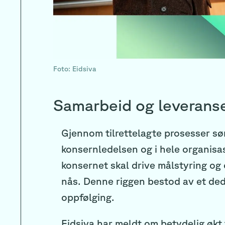
Foto: Eidsiva
Samarbeid og leverans
Gjennom tilrettelagte prosesser sør
konsernledelsen og i hele organisa
konsernet skal drive målstyring og 
nås. Denne riggen bestod av et dedi
oppfølging.
Eidsiva har meldt om betydelig økt 