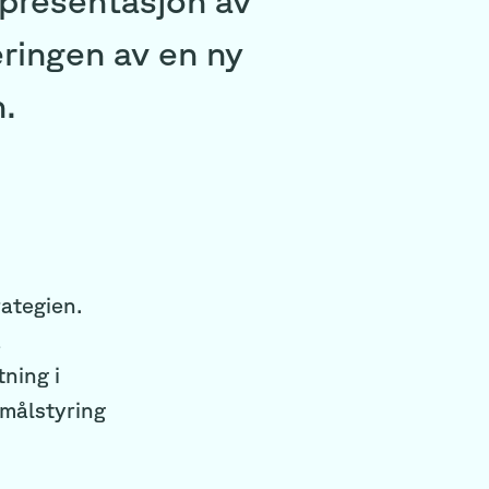
eringen av en ny
n.
rategien.
å
tning i
 målstyring