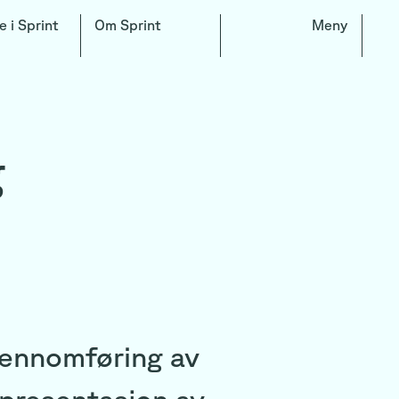
e i Sprint
Om Sprint
Meny
g
gjennomføring av
 presentasjon av