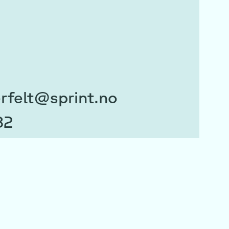
rfelt@sprint.no
82