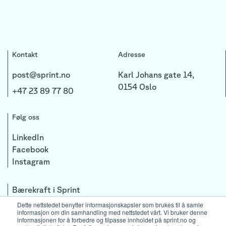
Kontakt
Adresse
post@sprint.no
Karl Johans gate 14,
0154 Oslo
+47 23 89 77 80
Følg oss
LinkedIn
Facebook
Instagram
Bærekraft i Sprint
Personvernerklæring
Dette nettstedet benytter informasjonskapsler som brukes til å samle
informasjon om din samhandling med nettstedet vårt. Vi bruker denne
informasjonen for å forbedre og tilpasse innholdet på sprint.no og
Copyright by Sprint Consulting AS 2026