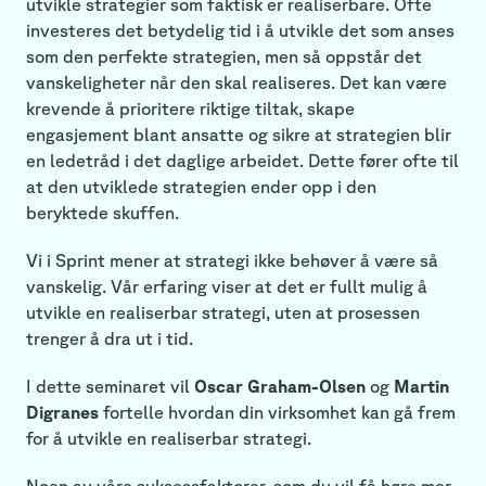
utvikle strategier som faktisk er realiserbare. Ofte
investeres det betydelig tid i å utvikle det som anses
som den perfekte strategien, men så oppstår det
vanskeligheter når den skal realiseres. Det kan være
krevende å prioritere riktige tiltak, skape
engasjement blant ansatte og sikre at strategien blir
en ledetråd i det daglige arbeidet. Dette fører ofte til
at den utviklede strategien ender opp i den
beryktede skuffen.
Vi i Sprint mener at strategi ikke behøver å være så
vanskelig. Vår erfaring viser at det er fullt mulig å
utvikle en realiserbar strategi, uten at prosessen
trenger å dra ut i tid.
I dette seminaret vil
Oscar Graham-Olsen
og
Martin
Digranes
fortelle hvordan din virksomhet kan gå frem
for å utvikle en realiserbar strategi.
Noen av våre suksessfaktorer, som du vil få høre mer,