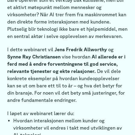
et aktivt møtepunkt mellom mennesker og
virksomheter? Når AI trer frem fra maskinrommet kan
den direkte forme interaksjonen med kundene.
Plutselig blir teknologi ikke bare et hjelpemiddel, men
en sentral aktør i selve opplevelsen av merkevaren.
I dette webinaret vil
Jens Fredrik Allworthy
og
Synne Ray Christiansen
vise hvordan
AI allerede er i
ferd med å endre forventningene til god service,
relevante tjenester og ekte relasjoner.
De vil dele
konkrete eksempler på hvordan kundeopplevelser
kan se ut om bare ett til to år – og hva det betyr for
din bransje. For noen vil det bety små justeringer, for
andre fundamentale endringer.
I løpet av webinaret lærer du:
Hvordan interaksjonen mellom kunder og
virksomheter vil endres i takt med utviklingen av
AI-teknologi.