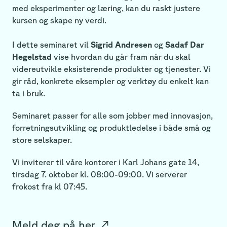
med eksperimenter og læring, kan du raskt justere
kursen og skape ny verdi.
I dette seminaret vil
Sigrid Andresen
og
Sadaf Dar
Hegelstad
vise hvordan du går fram når du skal
videreutvikle eksisterende produkter og tjenester. Vi
gir råd, konkrete eksempler og verktøy du enkelt kan
ta i bruk.
Seminaret passer for alle som jobber med innovasjon,
forretningsutvikling og produktledelse i både små og
store selskaper.
Vi inviterer til våre kontorer i Karl Johans gate 14,
tirsdag 7. oktober kl. 08:00-09:00. Vi serverer
frokost fra kl 07:45.
Meld deg på
her
↗