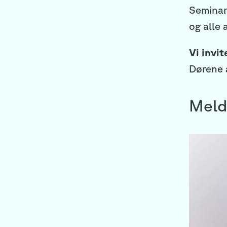
Seminare
og alle 
Vi invit
Dørene å
Meld