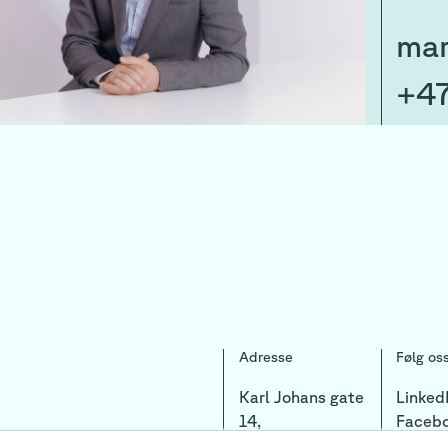
mar
+47
Adresse
Følg os
Karl Johans gate
Linked
14,
Faceb
0154 Oslo
Instag