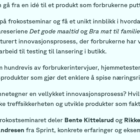
gå fra en idé til et produkt som forbrukerne put
på frokostseminar og få et unikt innblikk i hvord
areseriene
Det gode maaltid
og
Bra mat til famili
turert innovasjonsprosess, der forbrukerne har vær
rbeid til testing til lansering i butikk.
 hundrevis av forbrukerintervjuer, hjemmetester 
produkter som gjør det enklere å spise næringsri
netegner en vellykket innovasjonsprosess? Hvilk
øke treffsikkerheten og utvikle produkter som fak
frokostseminaret deler
Bente Kittelsrud
og
Rikk
Andresen
fra Sprint, konkrete erfaringer og eksem