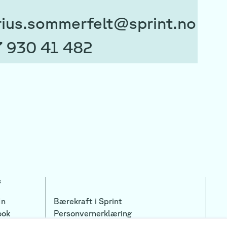
ius.sommerfelt@sprint.no
 930 41 482
s
In
Bærekraft i Sprint
ook
Personvernerklæring
ram