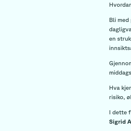
Hvordan 
Bli med 
dagligv
en struk
innsiktsa
Gjennom
middags
Hva kjen
risiko, 
I dette 
Sigrid 