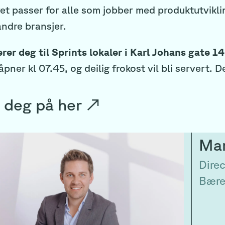
t passer for alle som jobber med produktutviklin
andre bransjer.
erer deg til Sprints lokaler i Karl Johans gate 
pner kl 07.45, og deilig frokost vil bli servert. De
 deg på
her
↗
Ma
Direc
Bære