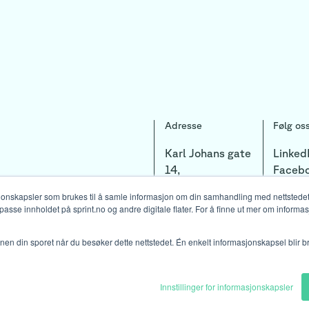
Adresse
Følg os
Karl Johans gate
Linked
14,
Faceb
0154 Oslo
Instag
sjonskapsler som brukes til å samle informasjon om din samhandling med nettstedet
lpasse innholdet på sprint.no og andre digitale flater. For å finne ut mer om informa
jonen din sporet når du besøker dette nettstedet. Én enkelt informasjonskapsel blir b
Innstillinger for informasjonskapsler