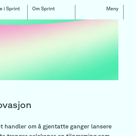
e i Sprint
Om Sprint
Meny
ovasjon
et handler om å gjentatte ganger lansere
te trenger selskaper en tilnærming som