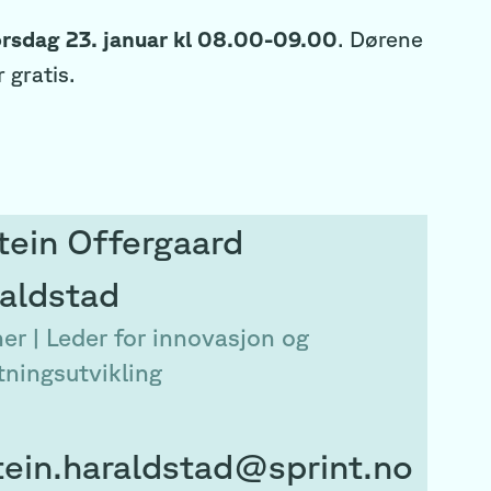
 torsdag 23. januar kl 08.00-09.00
. Dørene
r gratis.
tein
Offergaard
aldstad
er | Leder for innovasjon og
tningsutvikling
tein.haraldstad@sprint.no