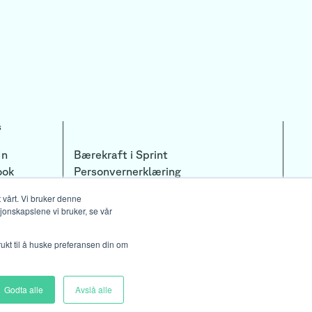
s
In
Bærekraft i Sprint
ook
Personvernerklæring
ram
 vårt. Vi bruker denne
sjonskapslene vi bruker, se vår
rukt til å huske preferansen din om
Godta alle
Avslå alle