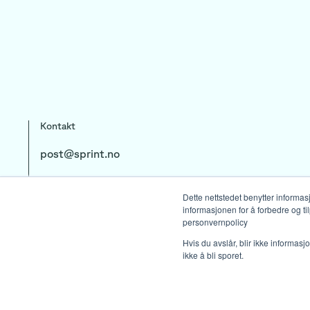
Kontakt
post@sprint.no
+47 23 89 77 80
Dette nettstedet benytter informa
informasjonen for å forbedre og ti
personvernpolicy
Copyright by Sprint Consulting AS 2026
Org. no.: 988 497 711
Hvis du avslår, blir ikke informas
ikke å bli sporet.
Vi bruker informasjonskapsler