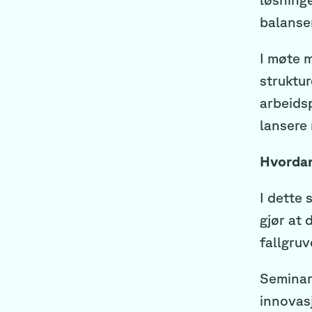
balanse
I møte m
struktur
arbeids
lansere 
Hvordan
I dette 
gjør at 
fallgruv
Seminar
innovas