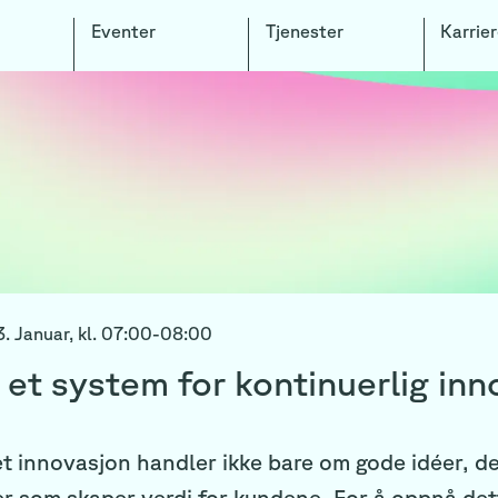
Eventer
Tjenester
Karrier
. Januar,
kl.
07:00
-
08:00
et system for kontinuerlig inn
t innovasjon handler ikke bare om gode idéer, d
er som skaper verdi for kundene. For å oppnå det