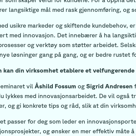
rer langsiktige mål med rask gjennomføring, og s
ed usikre markeder og skiftende kundebehov, er d
ert med innovasjon. Det innebærer å ha langsiktige
prosesser og verktøy som støtter arbeidet. Selsk
nye løsninger gang på gang, og er bedre rustet f
 kan din virksomhet etablere et velfungerende
seminaret vil
Åshild Fossum
og
Sigrid Andresen
f
du lykkes med innovasjonsarbeidet. De vil også t
er, og gi konkrete tips og råd, slik at din virkso
et passer for deg som leder en innovasjonsportef
jonsprosjekter, og ønsker en mer effektiv måte å