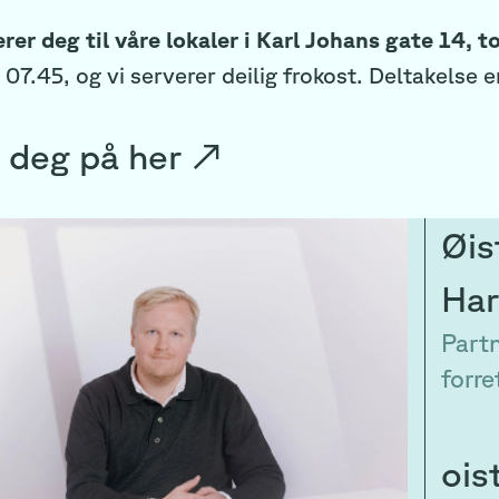
erer deg til våre lokaler i Karl Johans gate 14,
 07.45, og vi serverer deilig frokost. Deltakelse e
 deg på
her
↗
Øis
Har
Partn
forre
ois