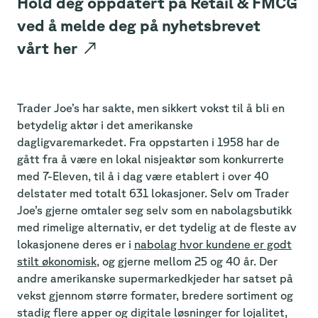
Hold deg oppdatert på Retail & FMCG
ved å melde deg på nyhetsbrevet
vårt
her
↗
Trader Joe’s har sakte, men sikkert vokst til å bli en
betydelig aktør i det amerikanske
dagligvaremarkedet. Fra oppstarten i 1958 har de
gått fra å være en lokal nisjeaktør som konkurrerte
med 7-Eleven, til å i dag være etablert i over 40
delstater med totalt 631 lokasjoner. Selv om Trader
Joe’s gjerne omtaler seg selv som en nabolagsbutikk
med rimelige alternativ, er det tydelig at de fleste av
lokasjonene deres er i
nabolag hvor kundene er godt
stilt økonomisk
, og gjerne mellom 25 og 40 år. Der
andre amerikanske supermarkedkjeder har satset på
vekst gjennom større formater, bredere sortiment og
stadig flere apper og digitale løsninger for lojalitet,