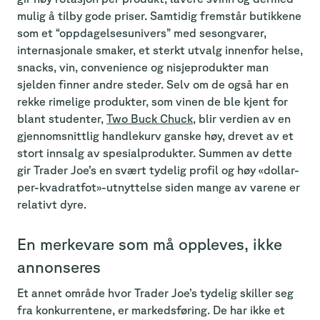
mulig å tilby gode priser. Samtidig fremstår butikkene
som et “oppdagelsesunivers” med sesongvarer,
internasjonale smaker, et sterkt utvalg innenfor helse,
snacks, vin, convenience og nisjeprodukter man
sjelden finner andre steder. Selv om de også har en
rekke rimelige produkter, som vinen de ble kjent for
blant studenter,
Two Buck Chuck
, blir verdien av en
gjennomsnittlig handlekurv ganske høy, drevet av et
stort innsalg av spesialprodukter. Summen av dette
gir Trader Joe’s en svært tydelig profil og høy «dollar-
per-kvadratfot»-utnyttelse siden mange av varene er
relativt dyre.
En merkevare som må oppleves, ikke
annonseres
Et annet område hvor Trader Joe’s tydelig skiller seg
fra konkurrentene, er markedsføring. De har ikke et