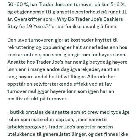
50–60 %, har Trader Joe’s en turnover på kun 5–6 %,
og et gjennomsnittlig ansettelsesforhold på rundt 11
år. Overskrifter som « Why Do Trader Joe’s Cashiers
Stay for 19 Years?” er derfor ikke uvanlig å finne.
Den lave turnoveren gjør at kostnader knyttet til
rekruttering og opplæring er helt annerledes enn hos
konkurrentene, noe som igjen gir rom for høyere lønn.
Ansatte hos Trader Joe's har nemlig betydelig høyere
lønn enn i mange andre dagligvarekjeder, samt en
lang høyere andel heltidsstillinger. Allerede her
oppstår en selvforsterkende effekt ved at lav
turnover muliggjør høyere lønn som igjen har en
positiv effekt på turnover.
I butikk omtales de ansatte som et crew med tydelige
roller som mate eller captain, , men varierte
arbeidsoppgaver. Trader Joe’s ansetter nesten
utelukkende til generaliststillinger, og det finnes ikke