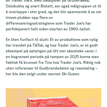
av Trader Joe’s. Med lokasjoner på Grünerløkka,
Oslobukta og snart Bislett, ser også målgruppen ut til
å overlappe i stor grad, og det blir spennende å se om
Innom plukker opp flere av
differensieringsstrategiene som Trader Joe’s har
perfeksjonert helt siden starten av 1960-tallet.
En liten funfact til slutt: Et av produktene som nylig
har trendet på TikTok, og hos Trader Joe’s, er et godt
eksempel på satsingen på litt mer eksotiske varer. I
en begrenset periode på tampen av 2025 kunne man
faktisk få brunost fra Tine hos Trader Joe’s. Riktig nok
uten referanser til Gudbrandsdalen og rosemaling –
her ble den solgt under navnet
Ski Queen
.