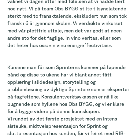
våknet vi dagen etter med følelsen at vi hadde lært
noe nytt. Vi på team Obs BYGG stilte tilsynelatende
sterkt med to fransktalende, ekskludert hun som tok
fransk i 6 år gjennom skolen. Vi verdiøkte vinkurset
med vår plettfrie uttale, men det var godt at noen
andre sto for det faglige. In vino veritas, eller som
det heter hos oss: «in vino energieffectivitas».
Kursene man får som Sprinterns kommer på løpende
bånd og disse to ukene har vi blant annet fått
opplæring i slidedesign, storytelling og
problemløsning av dyktige Sprintere som er eksperter
på fagfeltene. Konsulentverktøykassen er nå like
bugnende som hyllene hos Obs BYGG, og vi er klare
for å bygge videre på denne kunnskapen.
Vi rundet av det første prosjektet med en intens
sisteuke, midtveispresentasjon for Sprint og
sluttpresentasjon hos kunden, før vi feiret med RIB-