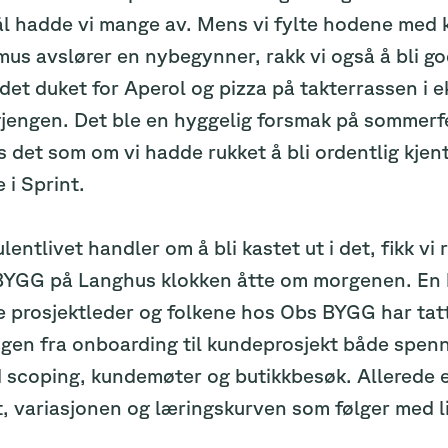
l hadde vi mange av. Mens vi fylte hodene med 
us avslører en nybegynner, rakk vi også å bli go
det duket for Aperol og pizza på takterrassen i e
gjengen. Det ble en hyggelig forsmak på sommerfe
es det som om vi hadde rukket å bli ordentlig kj
 i Sprint.
lentlivet handler om å bli kastet ut i det, fikk vi 
 BYGG på Langhus klokken åtte om morgenen. En br
 prosjektleder og folkene hos Obs BYGG har tatt 
gen fra onboarding til kundeprosjekt både spenn
 scoping, kundemøter og butikkbesøk. Allerede ett
 variasjonen og læringskurven som følger med liv