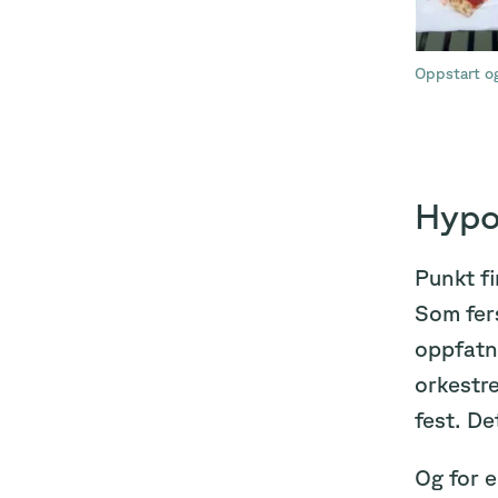
Oppstart o
Hypot
Punkt fi
Som fers
oppfatn
orkestre
fest. De
Og for e