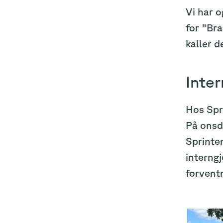
Vi har o
for "Bra
kaller d
Inter
Hos Spr
På onsda
Sprinter
interngj
forventn