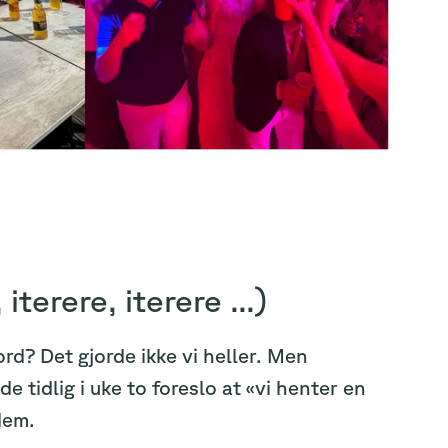
iterere, iterere ...)
ord? Det gjorde ikke vi heller. Men
e tidlig i uke to foreslo at «vi henter en
 dem.