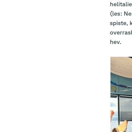
helitali
(les: Ne
spiste, 
overrask
hev.