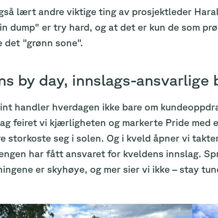
gså lært andre viktige ting av prosjektleder Hara
in dump" er try hard, og at det er kun de som prø
e det "grønn sone".
ns by day, innslags-ansvarlige 
int handler hverdagen ikke bare om kundeoppdrag
g feiret vi kjærligheten og markerte Pride med en
e storkoste seg i solen. Og i kveld åpner vi takte
engen har fått ansvaret for kveldens innslag. Spr
ingene er skyhøye, og mer sier vi ikke – stay tun