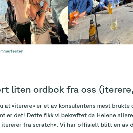
sommerfesten
rt liten ordbok fra oss (iterere, 
u at «iterere» er et av konsulentens mest brukte 
t er det! Dette fikk vi bekreftet da Helene allered
 itererer fra scratch». Vi har offisielt blitt en av