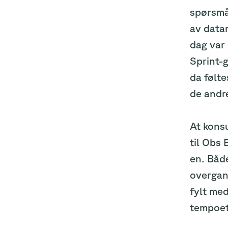
spørsmå
av datam
dag var 
Sprint-
da følt
de andre
At konsu
til Obs
en. Både
overgan
fylt med
tempoet,