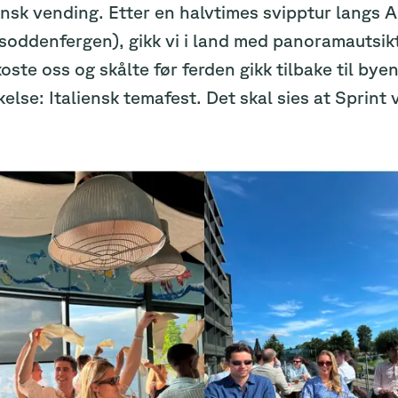
ensk vending. Etter en halvtimes svipptur langs A
soddenfergen), gikk vi i land med panoramautsikt 
koste oss og skålte før ferden gikk tilbake til bye
else: Italiensk temafest. Det skal sies at Sprint