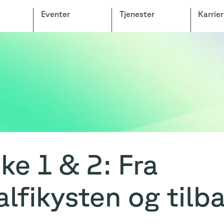
Eventer
Tjenester
Karrier
ke 1 & 2: Fra
lfikysten og tilb