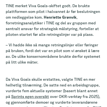
TINE merket Viva Goals-skiftet godt. De brukte
plattformen som pilot i halvannet år før beslutningen
om nedleggelse kom.
Henriette Grønvik
,
forretningsanalytiker i TINE og del av gruppen med
sentralt ansvar for strategisk målstyring, forteller at
piloten startet før alle retningslinjer var på plass.
– Vi hadde ikke så mange retningslinjer eller føringer
på bruken, fordi det var en pilot som vi ønsket å lære
av. De ulike konsernområdene brukte derfor systemet
på litt ulike måter.
Da Viva Goals skulle erstattes, valgte TINE en mer
helhetlig tilnærming. De satte ned en arbeidsgruppe,
vurderte fem aktuelle systemer (basert blant annet
på
Sprints egen oversikt
over OKR-verktøy fra 2025),
og gjennomførte demoer og vurderte leverandørene