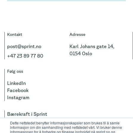
Kontakt
Adresse
post@sprint.no
Karl Johans gate 14,
0154 Oslo
+47 23 89 77 80
Følg oss
LinkedIn
Facebook
Instagram
Bærekraft i Sprint
Personvernerklæring
Dette nettstedet benytter informasjonskapsler som brukes til å samle
informasjon om din samhandling med nettstedet vårt. Vi bruker denne
informasjonen for å forbedre og tilpasse innholdet på sprint.no og