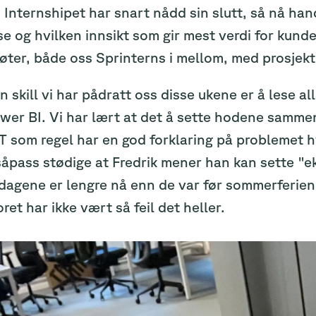
 Internshipet har snart nådd sin slutt, så nå hand
e og hvilken innsikt som gir mest verdi for kun
ter, både oss Sprinterns i mellom, med prosjekt
 skill vi har pådratt oss disse ukene er å lese a
wer BI. Vi har lært at det å sette hodene sammen
som regel har en god forklaring på problemet hvi
såpass stødige at Fredrik mener han kan sette "e
dagene er lengre nå enn de var før sommerferien,
ret har ikke vært så feil det heller.