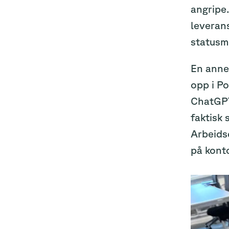
angripe.
leverans
statusmø
En annen
opp i Po
ChatGPT 
faktisk 
Arbeids
på konto