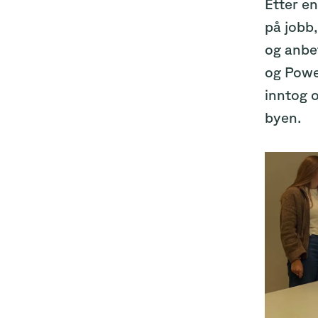
Etter en
på jobb,
og anbef
og Power
inntog o
byen.