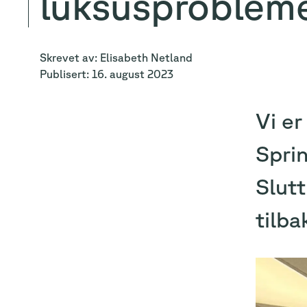
luksusproblem
Skrevet av:
Elisabeth
Netland
Publisert:
16. august 2023
Vi er
Sprin
Slut
tilba