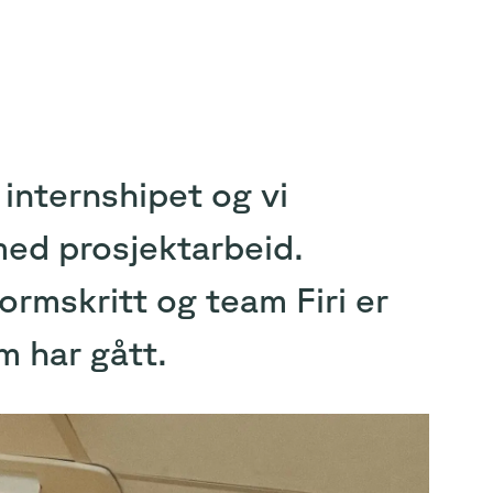
 internshipet og vi
med prosjektarbeid.
rmskritt og team Firi er
m har gått.