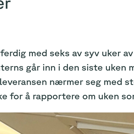
er
 ferdig med seks av syv uker av
terns går inn i den siste uken 
tleveransen nærmer seg med sto
ke for å rapportere om uken so