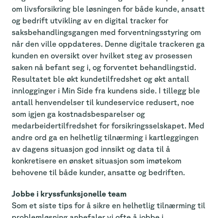
om livsforsikring ble løsningen for både kunde, ansatt
og bedrift utvikling av en digital tracker for
saksbehandlingsgangen med forventningsstyring om
når den ville oppdateres. Denne digitale trackeren ga
kunden en oversikt over hvilket steg av prosessen
saken nå befant seg i, og forventet behandlingstid.
Resultatet ble økt kundetilfredshet og økt antall
innlogginger i Min Side fra kundens side. I tillegg ble
antall henvendelser til kundeservice redusert, noe
som igjen ga kostnadsbesparelser og
medarbeidertilfredshet for forsikringsselskapet. Med
andre ord ga en helhetlig tilnærming i kartleggingen
av dagens situasjon god innsikt og data til å
konkretisere en ønsket situasjon som imøtekom
behovene til både kunder, ansatte og bedriften.
Jobbe i kryssfunksjonelle team
Som et siste tips for å sikre en helhetlig tilnærming til
problemløsning anbefaler vi ofte å jobbe i