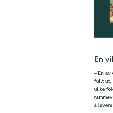
En vi
– En av 
fullt ut
ulike fo
rammever
å levere