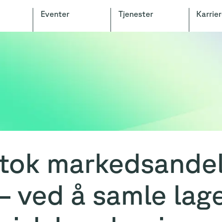
Eventer
Tjenester
Karrier
tok markedsandel
 – ved å samle lag