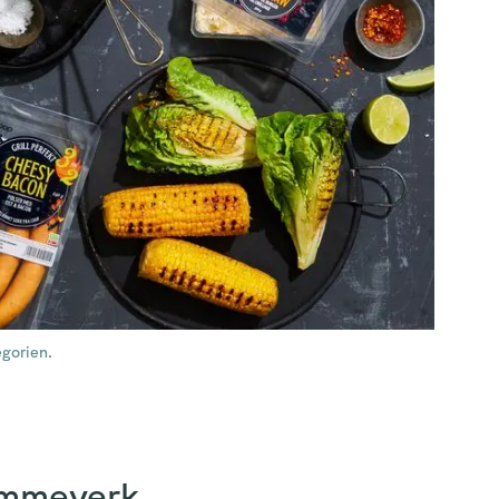
egorien.
rammeverk