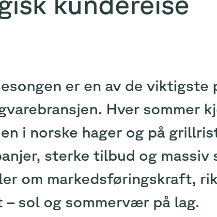
egisk kundereise
sesongen er en av de viktigste 
igvarebransjen. Hver sommer k
en i norske hager og på grillri
njer, sterke tilbud og massiv s
er om markedsføringskraft, rik
t – sol og sommervær på lag.