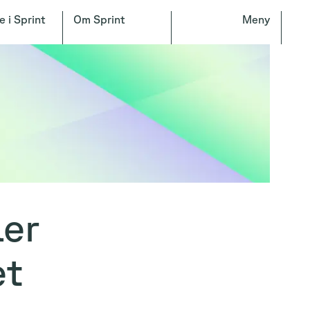
e i Sprint
Om Sprint
Meny
er
et