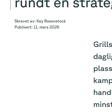
rundt én strat
Skrevet av:
Key
Rosenstock
Publisert:
11. mars 2026
Grill
dagl
plass
kampa
handl
mins