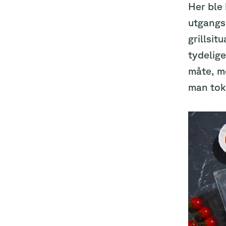
Her ble 
utgangsp
grillsit
tydelige
måte, m
man tok