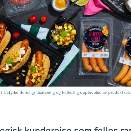
 å styrke deres grillsatsning og helhetlig opplevelse av produktkat
tegisk kundereise som felles 