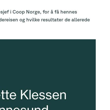
jef i Coop Norge, for å få hennes
ereisen og hvilke resultater de allerede