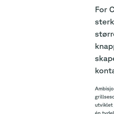
For C
sterk
størr
knapp
skape
kont
Ambisjon
grillse
utviklet
én tydel