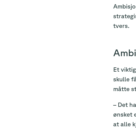
Ambisjon
strategi
tvers.
Ambis
Et vikti
skulle f
måtte st
– Det ha
ønsket e
at alle k