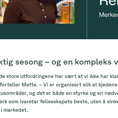
ktig sesong – og en kompleks v
de store utfordringene har vært at vi ikke har kl
, forteller Mette. – Vi er organisert slik at kjede
kusområder, og det er både en styrke og en nødve
k som ivaretar fellesskapets beste, uten å sink
 i markedet.