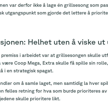
en var derfor ikke å lage én grillsesong som passe
sk utgangspunkt som gjorde det lettere å priorite
jonen: Helhet uten å viske ut u
g premiss i arbeidet var at grillsesongen skulle
å være Coop Mega, Extra skulle få spille sin roll
å i en strategisk spagat.
ndler om å samle laget, men samtidig la hver spill
n felles retning for hva som burde prioriteres a
jedene skulle prioritere likt.