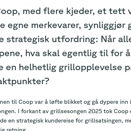
oop, med flere kjeder, et tett
e egne merkevarer, synliggjør 
e strategisk utfordring: Når al
ene, hva skal egentlig til for 
 en helhetlig grillopplevelse p
aktpunkter?
en til Coop var å løfte blikket og gå dypere inn 
songen. I forkant av grillsesongen 2025 tok Coop
 de en strategisk kundereise for grillsatsingen,
ig retning.