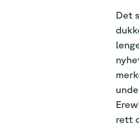
Det s
dukke
lenge
nyhet
merke
unde
Erewh
rett 