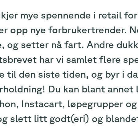
kjer mye spennende i retail for
r opp nye forbrukertrender. No
, og setter nå fart. Andre dukke
sbrevet har vi samlet flere sp
 til den siste tiden, og byr i da
rholdning! Du kan blant annet 
on, Instacart, løpegrupper og 
og slett litt godt(eri) og blande