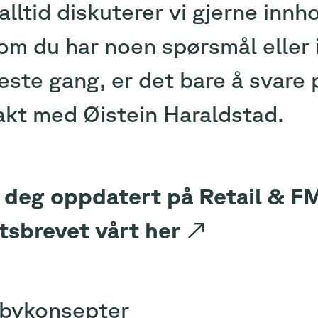
lltid diskuterer vi gjerne innh
m du har noen spørsmål eller in
ste gang, er det bare å svare 
akt med
Øistein Haraldstad
.
 deg oppdatert på Retail & F
tsbrevet vårt
her
↗
 bykonsepter