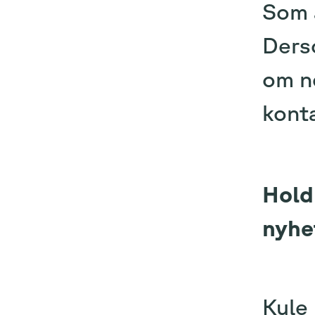
Som a
Derso
om ne
kont
Hold
nyhe
Kule