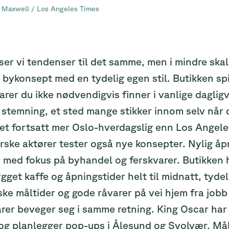
a Maxwell / Los Angeles Times
ser vi tendenser til det samme, men i mindre sk
 bykonsept med en tydelig egen stil. Butikken spi
arer du ikke nødvendigvis finner i vanlige daglig
stemning, et sted mange stikker innom selv når d
ået fortsatt mer Oslo-hverdagslig enn Los Angel
orske aktører tester også nye konsepter. Nylig å
 med fokus på byhandel og ferskvarer. Butikken h
gget kaffe og åpningstider helt til midnatt, tydel
ke måltider og gode råvarer på vei hjem fra jobb 
rer beveger seg i samme retning. King Oscar har
g planlegger pop-ups i Ålesund og Svolvær. Måle