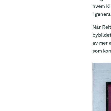
hvem Kin
i genera
Når Reit
bybildet
av mer a
som ko