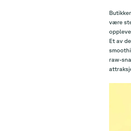
Butikker
være ste
oppleve
Et av d
smoothi
raw-snac
attraksj