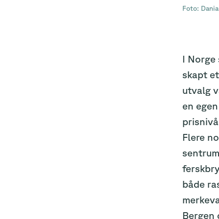
Foto: Dani
I Norge 
skapt et
utvalg v
en egen 
prisniv
Flere n
sentrum
ferskbry
både ras
merkeva
Bergen o